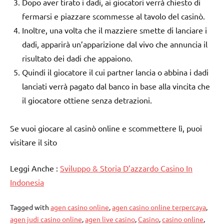
Dopo aver tirato i dadi, ai giocatori verrà chiesto di
fermarsi e piazzare scommesse al tavolo del casinò.
Inoltre, una volta che il mazziere smette di lanciare i
dadi, apparirà un’apparizione dal vivo che annuncia il
risultato dei dadi che appaiono.
Quindi il giocatore il cui partner lancia o abbina i dadi
lanciati verrà pagato dal banco in base alla vincita che
il giocatore ottiene senza detrazioni.
Se vuoi giocare al casinò online e scommettere lì, puoi
visitare il sito
Leggi Anche :
Sviluppo & Storia D’azzardo Casino In
Indonesia
Tagged with
agen casino online
,
agen casino online terpercaya
,
agen judi casino online
,
agen live casino
,
Casino
,
casino online
,