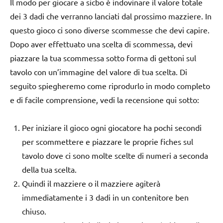
Il modo per giocare a sicbo è indovinare il valore totale
dei 3 dadi che verranno lanciati dal prossimo mazziere. In
questo gioco ci sono diverse scommesse che devi capire.
Dopo aver effettuato una scelta di scommessa, devi
piazzare la tua scommessa sotto forma di gettoni sul
tavolo con un’immagine del valore di tua scelta. Di
seguito spiegheremo come riprodurlo in modo completo
e di facile comprensione, vedi la recensione qui sotto:
Per iniziare il gioco ogni giocatore ha pochi secondi
per scommettere e piazzare le proprie fiches sul
tavolo dove ci sono molte scelte di numeri a seconda
della tua scelta.
Quindi il mazziere o il mazziere agiterà
immediatamente i 3 dadi in un contenitore ben
chiuso.