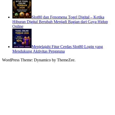
Slot80 dan Fenomena Togel Digital – Ketika
Hiburan Digital Berubah Menjadi Bagian dari Gaya Hidup
Online
Menjelajahi Fitur Cerdas Slot80 Login yang
Mendukung Aktivitas Pengguna
WordPress Theme: Dynamico by ThemeZee.