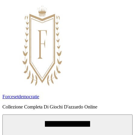
Skip
to
content
Forcesetdemocratie
Collezione Completa Di Giochi D'azzardo Online