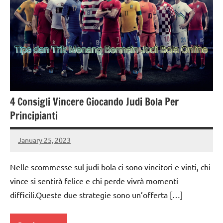
4 Consigli Vincere Giocando Judi Bola Per
Principianti
January 25, 2023
Adam
Edwards
Nelle scommesse sul judi bola ci sono vincitori e vinti, chi
vince si sentirà felice e chi perde vivrà momenti
difficili.Queste due strategie sono un’offerta […]